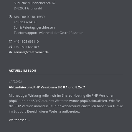
Südliche Münchener Str. 62
D-82031 Grünwald
Mo–Do: 09:30–16:30
Fr: 09:30–14:00
So. & Feiertag: geschlossen
Telefonsupport: während der Geschäftszeiten
+49 1805 666110
+49 1805 666109
service@creativenet.de
AKTUELL IM BLOG
01.12.2022
Aktualisierung PHP Versionen 8.0 8.1 und 8.2rc7
Mit heutiger Wirkung rollen wir im Shared Hosting die PHP Versionen
php81 und php82rc7 aus. des Weiteren wurde php80 aktualisiert. Wie Sie
die PHP Version individuell für Ihr Webaccount einstellen haben wir für Sie
im Support-Bereich dieser Website aufbereitet.
Aktualisierung
Weiterlesen …
PHP
Versionen