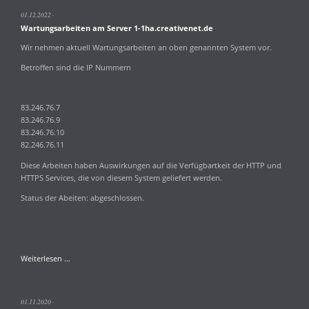
8.0
01.12.2022
8.1
Wartungsarbeiten am Server 1-1ha.creativenet.de
und
8.2rc7
Wir nehmen aktuell Wartungsarbeiten an oben genannten System vor.
Betroffen sind die IP Nummern
83.246.76.7
83.246.76.9
83.246.76.10
82.246.76.11
Diese Arbeiten haben Auswirkungen auf die Verfügbartkeit der HTTP und
HTTPS Services, die von diesem System geliefert werden.
Status der Abeiten: abgeschlossen.
Wartungsarbeiten
Weiterlesen …
am
Server
1-
01.11.2020
1ha.creativenet.de