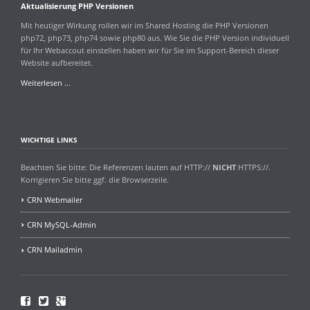
Aktualisierung PHP Versionen
Mit heutiger Wirkung rollen wir im Shared Hosting die PHP Versionen
php72, php73, php74 sowie php80 aus. Wie Sie die PHP Version individuell
für Ihr Webaccout einstellen haben wir für Sie im Support-Bereich dieser
Website aufbereitet.
Aktualisierung
Weiterlesen …
PHP
Versionen
WICHTIGE LINKS
Beachten Sie bitte: Die Referenzen lauten auf HTTP://
NICHT
HTTPS://.
Korrigieren Sie bitte ggf. die Browserzeile.
CRN Webmailer
CRN MySQL-Admin
CRN Mailadmin
Facebook
Twitter
Google+