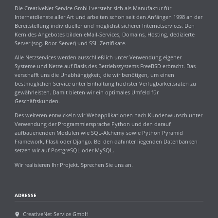
Die CreativeNet Service GmbH versteht sich als Manufaktur für
Internetdienste aller Art und arbeiten schon seit den Anfängen 1998 an der
Bereitstellung individueller und möglichst sicherer Internetservices. Den
Kern des Angebotes bilden eMail-Services, Domains, Hosting, dedizierte
Server (sog. Root-Server) und SSL-Zertifikate.
Alle Netzservices werden ausschließlich unter Verwendung eigener
Systeme und Netze auf Basis des Betriebssystems FreeBSD erbracht. Das
verschafft uns die Unabhängigkeit, die wir benötigen, um einen
bestmöglichen Service unter Einhaltung höchster Verfügbarkeitsraten zu
gewährleisten. Damit bieten wir ein optimales Umfeld für
Geschäftskunden.
Des weiteren entwickeln wir Webapplikationen nach Kundenwunsch unter
Verwendung der Programmiersprache Python und den darauf
aufbauenenden Modulen wie SQL-Alchemy sowie Python Pyramid
Framework, Flask oder Django. Bei den dahinter liegenden Datenbanken
setzen wir auf PostgreSQL oder MySQL.
Wir realisieren Ihr Projekt. Sprechen Sie uns an.
ADRESSE
CreativeNet Service GmbH