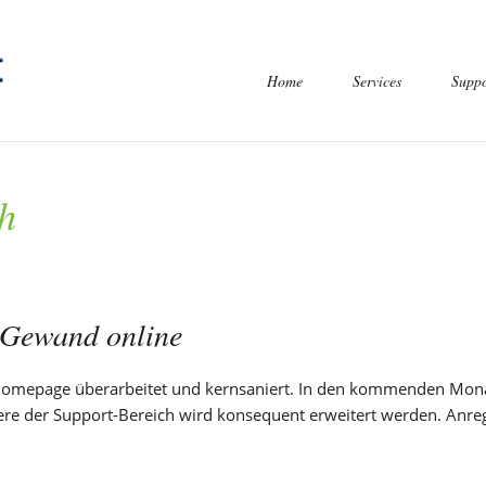
Navigation
Home
Services
Suppo
überspringen
h
Domain Verfügbarkei
Domain Tools
n Gewand online
WordPress Hosting
Shared Hosting Dyna
e Homepage überarbeitet und kernsaniert. In den kommenden Mon
ere der Support-Bereich wird konsequent erweitert werden. Anre
Shared Hosting Stati
Domain OPTION X