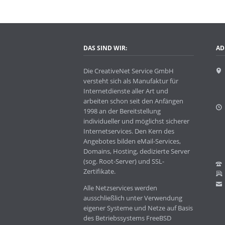
DAS SIND WIR:
AD
Die CreativeNet Service GmbH
versteht sich als Manufaktur für
Internetdienste aller Art und
arbeiten schon seit den Anfängen
1998 an der Bereitstellung
individueller und möglichst sicherer
Internetservices. Den Kern des
Angebotes bilden eMail-Services,
Domains, Hosting, dedizierte Server
(sog. Root-Server) und SSL-
Zertifikate.
Alle Netzservices werden
ausschließlich unter Verwendung
eigener Systeme und Netze auf Basis
des Betriebssystems FreeBSD