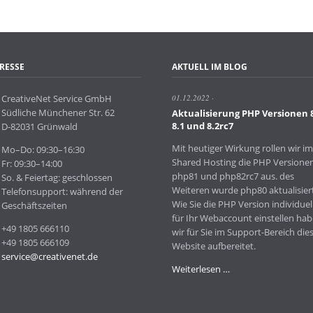
RESSE
AKTUELL IM BLOG
CreativeNet Service GmbH
01.12.2022
Südliche Münchener Str. 62
Aktualisierung PHP Versionen 
8.1 und 8.2rc7
D-82031 Grünwald
Mit heutiger Wirkung rollen wir im
Mo–Do: 09:30–16:30
Shared Hosting die PHP Versione
Fr: 09:30–14:00
php81 und php82rc7 aus. des
So. & Feiertag: geschlossen
Weiteren wurde php80 aktualisiert
Telefonsupport: während der
Wie Sie die PHP Version individuel
Geschäftszeiten
für Ihr Webaccount einstellen ha
+49 1805 666110
wir für Sie im Support-Bereich die
+49 1805 666109
Website aufbereitet.
service@creativenet.de
Aktualisierung
Weiterlesen …
PHP
Versionen
8.0