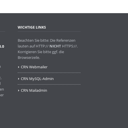
WICHTIGE LINKS
Beachten Sie bitte: Die Referenzen
lauten auf HTTP://
NICHT
HTTPS://.
8.0
Korrigieren Sie bitte ggf. die
Browserzeile.
n
CRN Webmailer
.
CRN MySQL-Admin
l
ben
CRN Mailadmin
ser