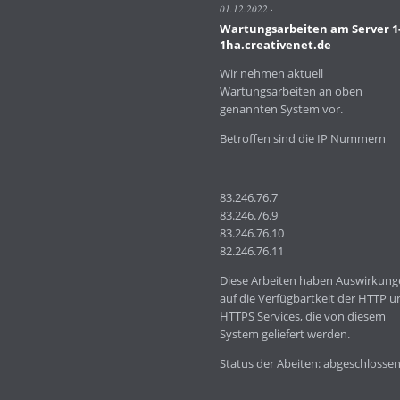
01.12.2022
8.1
Wartungsarbeiten am Server 1
und
1ha.creativenet.de
8.2rc7
Wir nehmen aktuell
Wartungsarbeiten an oben
genannten System vor.
Betroffen sind die IP Nummern
83.246.76.7
83.246.76.9
83.246.76.10
82.246.76.11
Diese Arbeiten haben Auswirkung
auf die Verfügbartkeit der HTTP u
HTTPS Services, die von diesem
System geliefert werden.
Status der Abeiten: abgeschlossen