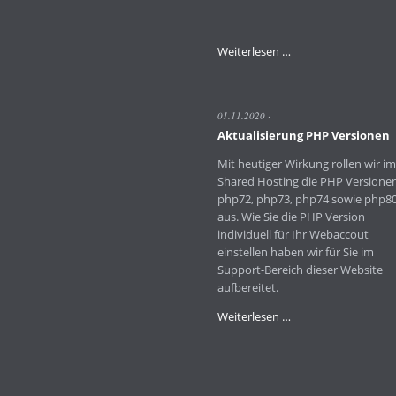
Wartungsarbeiten
Weiterlesen …
am
Server
1-
01.11.2020
1ha.creativenet.de
Aktualisierung PHP Versionen
Mit heutiger Wirkung rollen wir im
Shared Hosting die PHP Versione
php72, php73, php74 sowie php8
aus. Wie Sie die PHP Version
individuell für Ihr Webaccout
einstellen haben wir für Sie im
Support-Bereich dieser Website
aufbereitet.
Aktualisierung
Weiterlesen …
PHP
Versionen