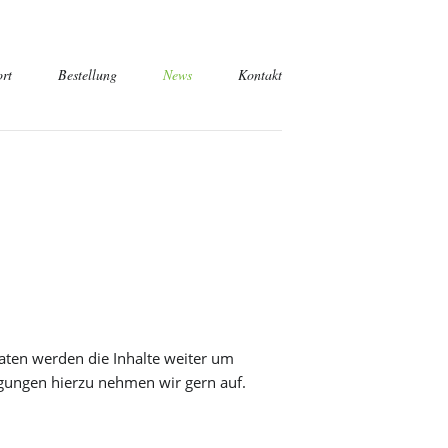
rt
Bestellung
News
Kontakt
tsabfrage
misch
aten werden die Inhalte weiter um
gungen hierzu nehmen wir gern auf.
sch